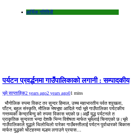
आर्थिक गतिविधी
पर्यटन प्रवर्द्धनमा गाउँपालिकाको लगानी : सम्पादकीय
भूमे साप्ताहिक
2 years ago
2 years ago
0
1 mins
भौगोलिक रुपमा विकट तर सुन्दर हिमाल, उच्च महाभारतीय पर्वत श्रृखला,
पाँटन, बहुल संस्कृति, मौलिक भेषभूषा आदिले गर्दा भूमे गाउँपालिका पर्यटकीय
गन्तव्यको केन्द्रबिन्दु को रुपमा विकास भएको छ।अझैं युद्ध पर्यटनले त
प्राकृतिक सुन्दरता भन्दा देशकै भिन्न विशेषता मार्फत भूमेलाई चिनाएको छ।भूमे
गाउँपालिकाले युद्धले थिलोथिलो पारेका गाउँबस्तीलाई पर्यटन पुर्वाधारको बिकास
मार्फत युद्धको चोटहरुमा मल्हम लगाउने प्रयास…