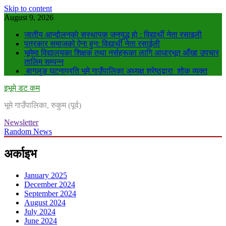
Skip to content
August 9, 2026
जातीय आन्दोलनकाे सस्थापक जनयुद्ध हाे : विद्यार्थी नेता रसाइली
पत्रकार समाजको ऐना हुन: विद्यार्थी नेता रसाईली
भूमेमा विद्यालयका शिक्षक तथा नर्सहरूका लागि आधारभूत आँखा उपचार
तालिम सम्पन्न
बागलुङ घटनाप्रति भूमे गाउँपालिका अध्यक्ष श्रेष्ठद्वारा शोक व्यक्त
इभूमे डट कम
भूमे गाउँपालिका, रुकुम (पूर्व)
Newsletter
Random News
अर्काइभ
January 2025
December 2024
September 2024
August 2024
July 2024
June 2024