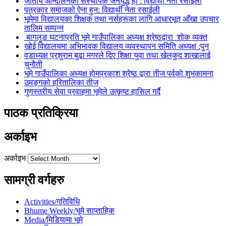
जातीय आन्दोलनकाे सस्थापक जनयुद्ध हाे : विद्यार्थी नेता रसाइली
पत्रकार समाजको ऐना हुन: विद्यार्थी नेता रसाईली
भूमेमा विद्यालयका शिक्षक तथा नर्सहरूका लागि आधारभूत आँखा उपचार
तालिम सम्पन्न
बागलुङ घटनाप्रति भूमे गाउँपालिका अध्यक्ष श्रेष्ठद्वारा शोक व्यक्त
खोई विद्यालयमा अभिभावक विद्यालय व्यवस्थापन समिति अध्यक्ष :पुन
वडाध्यक्ष प्रशुराम बुढा मगरले दिए शिक्षा युवा तथा खेलकुद शाखालाई
चुनाैती
भूमे गाउँपालिका अध्यक्ष हाेमप्रकाश श्रेष्ठ द्वारा तीज पर्वकाे शुभकामना
उमङ्गको हरितालिका तीज
गुणस्तरीय सेवा प्रवाहमा भूमेले उत्कृष्ट हासिल गर्दै
पाठक प्रतिक्रिया
अर्काइभ
अर्काइभ
सामग्री वर्गहरु
Activities/गतिविधि
Bhume Weekly/भूमे साप्ताहिक
Media/मिडियामा भूमे