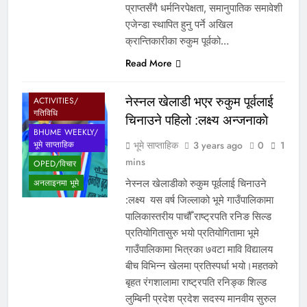
प्राप्तसँगै धर्मनिरपेक्षता, समानुपातिक समावेशी
एजेन्डा स्थापित हुनु पर्ने अखिल
क्रान्तिकारीका रुकुम पूर्वको…
Read More
नेस्नल खेलाडी भएर रुकुम पूर्वलाई
ACTIVITIES/
गतिविधि
चिनाउने पहिलो :लक्ष्य अन्जनाकाे
BHUME WEEKLY/
भूमे साप्ताहिक
3 years ago
0
1
भूमे साप्ताहिक
mins
OPED/विचार
नेस्नल खेलाडीको रुकुम पूर्वलाई चिनाउने
अनलाइनमा भूमे
:लक्ष्य यस वर्ष जिल्लाको भूमे गाउँपालिकामा
पालिकास्तरीय पाचौँ राष्ट्रपति रनिङ सिल्ड
प्रतियोगितासुरु भयो प्रतियोगितामा भूमे
गाउँपालिकामा भित्रका ७वटा मावि विद्यालय
बीच विभिन्न खेलमा प्रतिस्पर्धा भयो।महतको
बृहत रंगशालामा राष्ट्रपति रनिङ्क शिल्ड
लुम्बिनी प्रदेश प्रदेश सदस्य मानवीय सुरुल