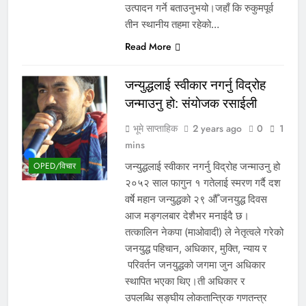
उत्पादन गर्ने बताउनुभयो।जहाँ कि रुकुमपूर्व
तीन स्थानीय तहमा रहेको…
Read More
जन्युद्धलाई स्वीकार नगर्नु विद्रोह
जन्माउनु हो: संयाेजक रसाईली
भूमे साप्ताहिक
2 years ago
0
1
mins
जन्युद्धलाई स्वीकार नगर्नु विद्रोह जन्माउनु हो
OPED/विचार
२०५२ साल फागुन १ गतेलाई स्मरण गर्दै दश
वर्षे महान जन्युद्धको २९ औँ जनयुद्ध दिवस
आज मङ्गलबार देशैभर मनाईदै छ।
तत्कालिन नेकपा (माओवादी) ले नेतृत्वले गरेको
जनयुद्ध पहिचान, अधिकार, मुक्ति, न्याय र
परिवर्तन जनयुद्धको जगमा जुन अधिकार
स्थापित भएका थिए।ती अधिकार र
उपलब्धि सङ्घीय लोकतान्त्रिक गणतन्त्र