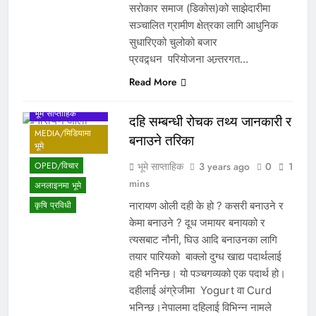
सरोकार समाज (डिकोस)को साझेदारीमा
सञ्चालित ग्रामीण क्षेत्रका लागि आधुनिक
सुधारिएको चुलोको बजार
प्रवद्र्धन परियोजना अन्र्तरगत…
ACTIVITIES/
Read More
गतिविधि
BHUME WEEKLY/
भूमे साप्ताहिक
दहि सम्बन्धी रोचक तथ्य जानकारी र
MEDIA/मिडियामा
बनाउने तरिका
भूमे
भूमे साप्ताहिक
3 years ago
0
1
OPED/विचार
mins
अनलाइनमा भूमे
नारायण ‌ओली दही के हो ? कसरी बनाउने र
कृषि प्रविधी
केमा बनाउने ? दूध जमायर बनायको र
त्यसबाट नौनी, घिउ आदि बनाउनका लागि
तयार पारियको बाक्लो दुग्ध खाद्य पदार्थलाई
दही भनिन्छ। यो पञ्चगव्यको एक पदार्थ हो।
दहीलाई अंग्रेजीमा Yogurt वा Curd
भनिन्छ।नेपालमा दहिलाई विभिन्न नामले