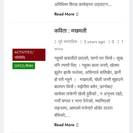
अतिथिमा शिल्ड कार्यक्रम उद्घाटन…
Read More
कविता : मखमली
भूमे साप्ताहिक
3 years ago
0
1
mins
ACTIVITIES/
गतिविधि
गहुको छवालीले छाएको, सानो घर थियो। सुख
पनि त्यस्तै थिए । गहुका बाला जस्तै, खेतमा
OPED/विचार
झुलेर झप्कै फलेका, असिनाले कतिखेर, झार्ने
हो पत्तै नहुने । मखमली, चोली जस्तै सुहाउने
बालपन थियोे। मझेरीमा बसेर, छानोबाट
खसेका तप्केनी खेल्दै हुर्केको , न अनुभव रह्यो,
नयाँ चप्पल र नाना फेरेको, च्यात्तिएको
पाइजामा, आमाको मजेत्रो ओडेर दाउरा
बोकेको,…
Read More