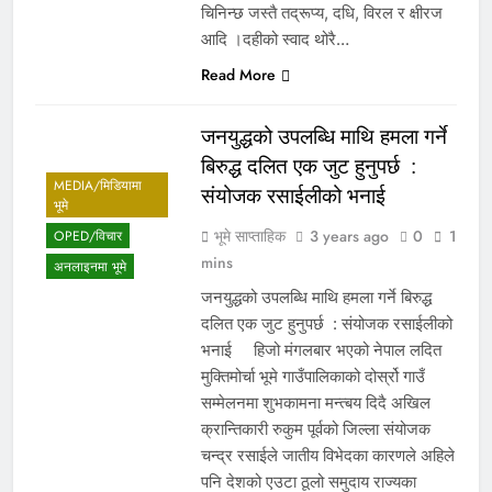
चिनिन्छ जस्तै तद्रूप्य, दधि, विरल र क्षीरज
आदि ।दहीको स्वाद थोरै…
Read More
जनयुद्धको उपलब्धि माथि हमला गर्ने
बिरुद्ध दलित एक जुट हुनुपर्छ :
MEDIA/मिडियामा
संयोजक रसाईलीको भनाई
भूमे
भूमे साप्ताहिक
3 years ago
0
1
OPED/विचार
mins
अनलाइनमा भूमे
जनयुद्धको उपलब्धि माथि हमला गर्ने बिरुद्ध
दलित एक जुट हुनुपर्छ : संयोजक रसाईलीको
भनाई हिजो मंगलबार भएको नेपाल लदित
मुक्तिमोर्चा भूमे गाउँपालिकाको दोर्स्रो गाउँ
सम्मेलनमा शुभकामना मन्त्बय दिदै अखिल
क्रान्तिकारी रुकुम पूर्वको जिल्ला संयोजक
चन्द्र रसाईले जातीय विभेदका कारणले अहिले
पनि देशको एउटा ठूलो समुदाय राज्यका