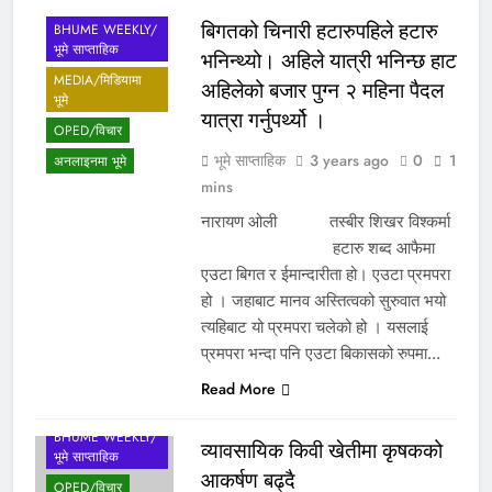
बिगतको चिनारी हटारुपहिले हटारु
BHUME WEEKLY/
भूमे साप्ताहिक
भनिन्थ्यो। अहिले यात्री भनिन्छ हाट
MEDIA/मिडियामा
अहिलेको बजार पुग्न २ महिना पैदल
भूमे
यात्रा गर्नुपर्थ्यो ।
OPED/विचार
भूमे साप्ताहिक
3 years ago
0
1
अनलाइनमा भूमे
mins
नारायण ओली तस्बीर शिखर विश्कर्मा
हटारु शब्द आफैमा
एउटा बिगत र ईमान्दारीता हो। एउटा प्रमपरा
हो । जहाबाट मानव अस्तित्वको सुरुवात भयो
त्यहिबाट यो प्रमपरा चलेको हो । यसलाई
प्रमपरा भन्दा पनि एउटा बिकासको रुपमा…
ACTIVITIES/
Read More
गतिविधि
BHUME WEEKLY/
व्यावसायिक किवी खेतीमा कृषकको
भूमे साप्ताहिक
आकर्षण बढ्दै
OPED/विचार