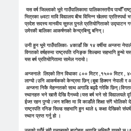
यस वर्ष
जिल्लाको भूमे गाउँपालिकामा पालिकास्तरीय पाचौँ राष्
भित्रका ७वटा मावि
विद्यालय बीच विभिन्न खेलमा प्रतिस्पर्ध
प्रदेश सदस्य मानवीय सुरुल पुनले
प्रतियोगिताको उद्घाटन गर
उमेरकी बालिका आकर्षणको केन्द्रबिन्दु बनिन्।
उनी हुन भूमे गाउँपालिका- ४
काडाँ कि १४ वर्षीया अन्जना नेपा
विगतको वर्षहरुमा
राष्ट्रपति रनिङ्क शिल्डमा सहभागि हुन्थे
यस
यस बर्ष
प्रतियोगितामा सामेल
गरायो।
अन्जनाले लिएको तिन विधाका ८०० मिटर ,१५०० मिटर , ४०
लाग्यो।उनि आकर्षकको केन्द्रमा छिन्।बुबा हिक्मन नेपाली 
अन्जना निकै मेहन्नतको साथ अगाडि बढ्ढै गरेकि छिन्।विगतको
स्थानहरु भने खासै देखि दैनथ्यो।यस बर्ष भने सो विद्यालयले द
ईज्त रहन पुग्यो।जन शक्ति मा वि काडाँले शिक्षा संगै भोलिक
राष्ट्रपति रनिङ सिल्ड सहभागि हुन थाले ६ कक्षा देखिको संघर्
स्थान प्रप्त गर्नु हो ।
उनको पढँई संगै गन्तब्यको बाटोहरु अगाडि लम्किदै गएको छ