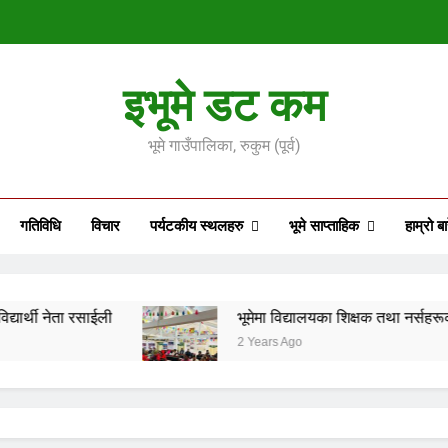
भूमेमा विद्यालयका शिक्षक तथा न
इभूमे डट कम
बागलुङ घटनाप्रत
भूमे गाउँपालिका, रुकुम (पूर्व)
जातीय आन्दोल
गतिविधि
विचार
पर्यटकीय स्थलहरु
भूमे साप्ताहिक
हाम्रो बा
भूमेमा विद्यालयका शिक्षक तथा न
बागलुङ घटनाप्रत
भूमेमा विद्यालयका शिक्षक तथा नर्सहरूका लागि आधारभूत 
2 Years Ago