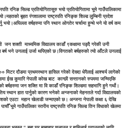
ट्रपति रनिङ सिल्ड प्रतियोगिता
सुरु भयो प्रतियोगितामा
भूमे
गाउँपालिकामा
ा भयो।महतको बृहत
रंगशालामा राष्ट्रपति रनिङ्क शिल्ड लुम्बिनी प्रदेश
्नु भयो।
अघिल्ला वर्षहरुमा पनि स्थान ओगतेर चर्चामा हुन्थे भने यो वर्ष कम
ली जन शक्ती माध्यमिक विद्यालय काडाँ ९कक्षामा पड्दै गरेकी उनी
 बर्ष भने उनलाई उर्जा थपिएको छ।विगतको बर्षहरुको त्यो आँटले उनलाई
० मिटर दाैडमा प्रथम
स्थान हासिल गरेको देख्दा धेरैलाई आश्चर्य लागेको
र आमा ईख कुमारि नेपाली कोख बाट कान्छी सन्तानको रुपममा जन्मिएकि
 बर्षहरुमा जन शक्ति मा वि काडाँ रनिङ्क शिल्डमा सहभागि हुने गर्थो।
ृतिय स्थान हात पार्नुको कारण भनेको अन्जनाको मेहनतले गर्दा विद्यालयको
ो देशको एउटा महान खेलाडी जन्माएको छ। अन्जना नेपाली कक्षा ६ देखि
ष पाचौँ भूमे गाउँपालिका स्तरीय राष्ट्रपति रनिङ सिल्ड तिन विधाको खेलमा
।अन्जना भन्छन
“
बुबा घर ब्यबाहार चलाउन र हामिलाई पढाउनको लागि