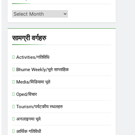
अर्काइभ
सामग्री वर्गहरु
Activities/गतिविधि
Bhume Weekly/भूमे साप्ताहिक
Media/मिडियामा भूमे
Oped/विचार
Tourism/पर्यटकीय स्थलहरु
अनलाइनमा भूमे
आर्थिक गतिविधी