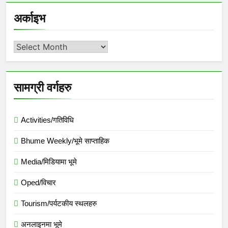
अर्काइभ
अर्काइभ
सामग्री वर्गहरु
Activities/गतिविधि
Bhume Weekly/भूमे साप्ताहिक
Media/मिडियामा भूमे
Oped/विचार
Tourism/पर्यटकीय स्थलहरु
अनलाइनमा भूमे