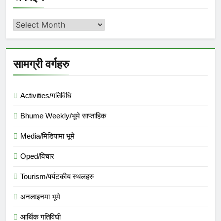
अर्काइभ
सामग्री वर्गहरु
Activities/गतिविधि
Bhume Weekly/भूमे साप्ताहिक
Media/मिडियामा भूमे
Oped/विचार
Tourism/पर्यटकीय स्थलहरु
अनलाइनमा भूमे
आर्थिक गतिविधी