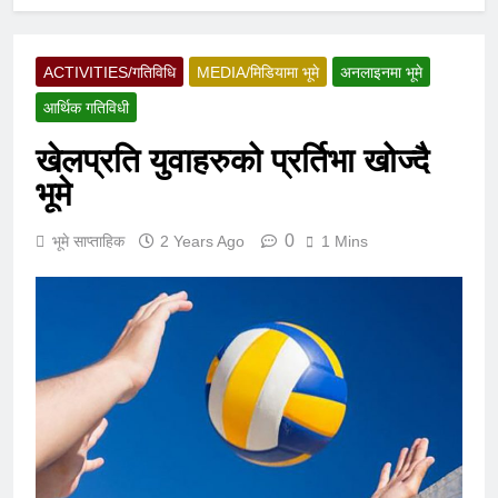
ACTIVITIES/गतिविधि
MEDIA/मिडियामा भूमे
अनलाइनमा भूमे
आर्थिक गतिविधी
खेलप्रति युवाहरुको प्रर्तिभा खोज्दै
भूमे
0
भूमे साप्ताहिक
2 Years Ago
1 Mins