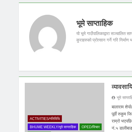
भूमे साप्ताहिक
यो भूमे गाउँपालिकाद्वारा सञ्चालित 
कुराहरुको प्रोत्सान गर्ने गरि निर्माण
व्यावसाय
भूमे साप्ता
बालाराम शेर्प
पूर्वी रुकुम
ACTIVITIES/गतिविधि
राम्रो भएपछि
BHUME WEEKLY/भूमे साप्ताहिक
OPED/विचार
नं.५ डालीबाड