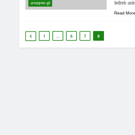
केवीतर्फ आर
अनलाइनमा भूमे
Read Mor
1
…
6
7
8