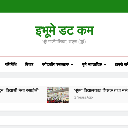
भूमेमा विद्यालयका शिक्षक तथा न
इभूमे डट कम
बागलुङ घटनाप्रत
भूमे गाउँपालिका, रुकुम (पूर्व)
जातीय आन्दोल
गतिविधि
विचार
पर्यटकीय स्थलहरु
भूमे साप्ताहिक
हाम्रो बा
भूमेमा विद्यालयका शिक्षक तथा न
बागलुङ घटनाप्रत
्थी नेता रसाईली
भूमेमा विद्यालयका शिक्षक तथा नर्सहरूका
2 Years Ago