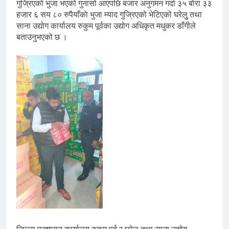
गुज्रिएको भुजा भएको गुनासो आएपछि बजार अनुगमन गर्दा ३५ बाेरा ३३
हजार ६ सय ८० रुपैयाँकाे भुजा म्याद गुज्रिएको भेटिएको घरेलुु तथा
साना उद्योग कार्यालय रुकुम पूर्वका उद्योग अधिकृत मधुकर डाँगीले
बताउनुभएको छ ।