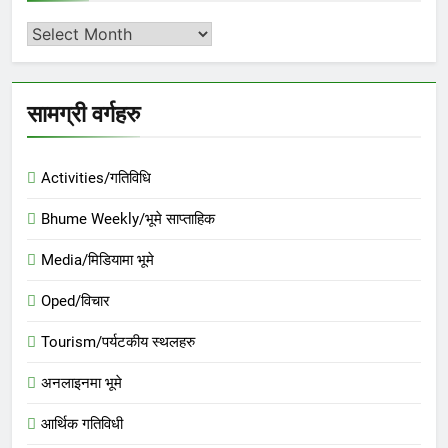
अर्काइभ
सामग्री वर्गहरु
Activities/गतिविधि
Bhume Weekly/भूमे साप्ताहिक
Media/मिडियामा भूमे
Oped/विचार
Tourism/पर्यटकीय स्थलहरु
अनलाइनमा भूमे
आर्थिक गतिविधी