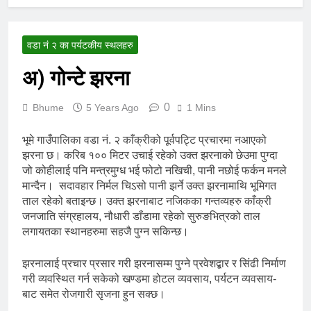
वडा नं २ का पर्यटकीय स्थलहरु
अ) गोन्टे झरना
0
Bhume
5 Years Ago
1 Mins
भूमे गाउँपालिका वडा नं. २ काँक्रीको पूर्वपट्टि प्रचारमा नआएको
झरना छ। करिब १०० मिटर उचाई रहेको उक्त झरनाको छेउमा पुग्दा
जो कोहीलाई पनि मन्त्रमुग्ध भई फोटो नखिची, पानी नछोई फर्कन मनले
मान्दैन। सदावहार निर्मल चिऽसो पानी झर्ने उक्त झरनामाथि भूमिगत
ताल रहेको बताइन्छ। उक्त झरनाबाट नजिकका गन्तव्यहरु काँक्री
जनजाति संग्रहालय, नौधारी डाँडामा रहेको सुरुङभित्रको ताल
लगायतका स्थानहरुमा सहजै पुग्न सकिन्छ।
झरनालाई प्रचार प्रसार गरी झरनासम्म पुग्ने प्रवेशद्बार र सिंढी निर्माण
गरी व्यवस्थित गर्न सकेको खण्डमा होटल व्यवसाय, पर्यटन व्यवसाय-
बाट समेत रोजगारी सृजना हुन सक्छ।