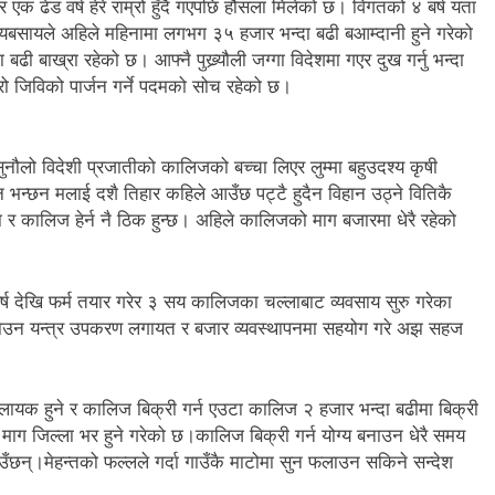
 एक ढेड वर्ष हेरे राम्रो हुँदै गएपछि हौसला मिलेको छ। विगतको ४ बर्ष यता
को ब्यबसायले अहिले महिनामा लगभग ३५ हजार भन्दा बढी बआम्दानी हुने गरेको
ढी बाख्रा रहेको छ। आफ्नै पुख्र्यौली जग्गा विदेशमा गएर दुख गर्नु भन्दा
रो जिविको पार्जन गर्ने पदमको सोच रहेको छ।
नौलो विदेशी प्रजातीको कालिजको बच्चा लिएर लुम्मा बहुउदश्य कृषी
 भन्छन मलाई दशै तिहार कहिले आउँछ पट्टै हुदैन विहान उठ्ने वितिकै
 र कालिज हेर्न नै ठिक हुन्छ। अहिले कालिजको माग बजारमा धेरै रहेको
बर्ष देखि फर्म तयार गरेर ३ सय कालिजका चल्लाबाट व्यवसाय सुरु गरेका
ाउन यन्त्र उपकरण लगायत र बजार व्यवस्थापनमा सहयोग गरे अझ सहज
 लायक हुने र कालिज बिक्री गर्न एउटा कालिज २ हजार भन्दा बढीमा बिक्री
ग जिल्ला भर हुने गरेको छ।कालिज बिक्री गर्न योग्य बनाउन धेरै समय
ाउँछन्।मेहन्तको फल्लले गर्दा गाउँकै माटोमा सुन फलाउन सकिने सन्देश