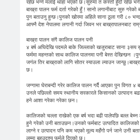
रहेछ भन्ने मलाई थाहा भएको छ।सुरुमा त कस्तो हुँदो रहेछ भनेर
बाख्रा पालन फर्म दर्ता गरेको हुँ ! सानो लगानीबाट सुरु गरे
पुन बताउनु हुन्छ।पुनको खोरमा अहिले साना ठूला गरी ८० भन्दा ब
आफ्नै देश नेपालमा लगानी गर्दा जिवन भर बाख्रापालनबाट राम्
बाख्रा पालन संगै कालिज पालन पनी
४ बर्ष अघिदेखि पदमले बाके जिल्लाको खजुराबाट साना ३सय सु
फर्ममा महन्तको साथ कालिज पालनमा पनी बेस्त देखिन्छन ।पुन
जगंल तिर बाख्राको लागि सोतर स्याउला ल्याउन जान्छु।बाख्रा
छ।
जग्गामा घेराबन्दी गरेर कालिज पालन गर्दै आएका पुन विगत ४ 
उनले पछिल्लो समय स्थानीय सरकारले किसानको उत्पादन बढ
हने आशा गरेका गरेका छन।
कालिजको चल्ला राखेको एक बर्ष भदा बढी पालेपछि बल्ल बेच्न
हुने गरेको उनी बताउछन।उनको फर्मबाट उत्पादित कालिजको मा
लाग्ने र उत्पादन पनि कम भएको मूल्य महँगो पर्न जाने उनी बत
लुम्मा बहुउदश्य फर्मले दिएको छ।