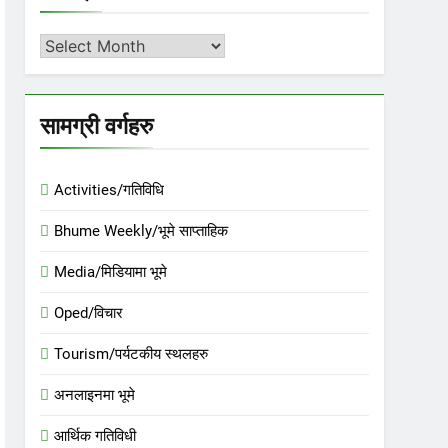
अर्काइभ
सामग्री वर्गहरु
Activities/गतिविधि
Bhume Weekly/भूमे साप्ताहिक
Media/मिडियामा भूमे
Oped/विचार
Tourism/पर्यटकीय स्थलहरु
अनलाइनमा भूमे
आर्थिक गतिविधी