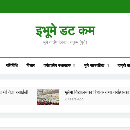
भूमेमा विद्यालयका शिक्षक तथा न
इभूमे डट कम
बागलुङ घटनाप्रत
भूमे गाउँपालिका, रुकुम (पूर्व)
जातीय आन्दोल
गतिविधि
विचार
पर्यटकीय स्थलहरु
भूमे साप्ताहिक
हाम्रो बा
भूमेमा विद्यालयका शिक्षक तथा न
बागलुङ घटनाप्रत
ी
भूमेमा विद्यालयका शिक्षक तथा नर्सहरूका लागि आधारभूत 
2 Years Ago